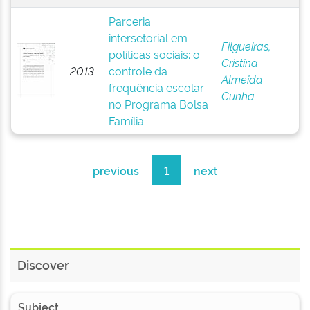
Parceria
intersetorial em
Filgueiras,
políticas sociais: o
Cristina
2013
controle da
Almeida
frequência escolar
Cunha
no Programa Bolsa
Família
previous
1
next
Discover
Subject