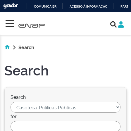
COMUNICA BR
ACESSO À INFORMAÇÃO
PARTI
Skip navigation
IR
PARA
O
CONTEÚDO
Search
Search
Search:
for