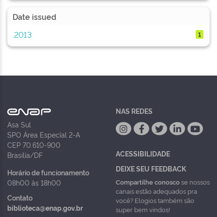
Date issued
2013
1
NAS REDES
Asa Sul
SPO Área Especial 2-A
CEP 70.610-900
ACESSIBILIDADE
Brasília/DF
DEIXE SEU FEEDBACK
Horário de funcionamento
Compartilhe conosco
se nossos
08h00 às 18h00
canais estão adequados pra
Contato
você? Elogios também são
biblioteca@enap.gov.br
super bem vindos!