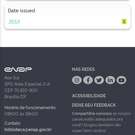
Date issued
2013
1
NAS REDES
Asa Sul
SPO Área Especial 2-A
CEP 70.610-900
ACESSIBILIDADE
Brasília/DF
DEIXE SEU FEEDBACK
Horário de funcionamento
Compartilhe conosco
se nossos
08h00 às 18h00
canais estão adequados pra
Contato
você? Elogios também são
biblioteca@enap.gov.br
super bem vindos!