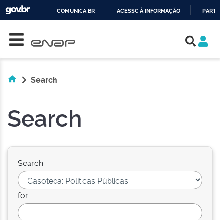
COMUNICA BR
ACESSO À INFORMAÇÃO
PARTI
Skip navigation
IR
PARA
O
CONTEÚDO
Search
Search
Search:
for