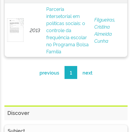
Parceria
intersetorial em
Filgueiras,
políticas sociais: o
Cristina
2013
controle da
Almeida
frequência escolar
Cunha
no Programa Bolsa
Família
previous
1
next
Discover
Subject