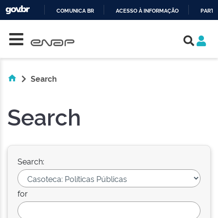
COMUNICA BR
ACESSO À INFORMAÇÃO
PARTI
Skip navigation
IR
PARA
O
CONTEÚDO
Search
Search
Search:
for