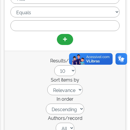
Results/Page
Sort items by
In order
Authors/record