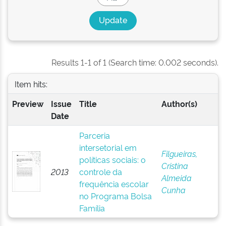
Results 1-1 of 1 (Search time: 0.002 seconds).
Item hits:
Preview
Issue
Title
Author(s)
Date
Parceria
intersetorial em
Filgueiras,
políticas sociais: o
Cristina
2013
controle da
Almeida
frequência escolar
Cunha
no Programa Bolsa
Família