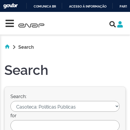
COMUNICA BR
ACESSO À INFORMAÇÃO
PARTI
Skip navigation
IR
PARA
O
CONTEÚDO
Search
Search
Search:
for