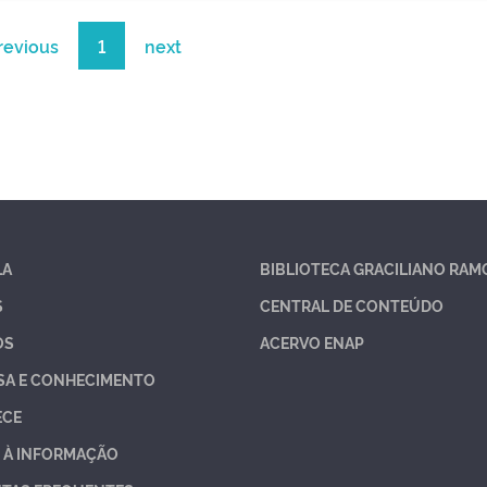
revious
1
next
LA
BIBLIOTECA GRACILIANO RAM
S
CENTRAL DE CONTEÚDO
OS
ACERVO ENAP
SA E CONHECIMENTO
ECE
 À INFORMAÇÃO