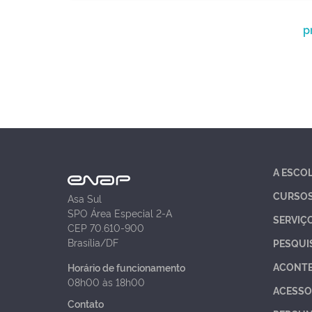
p
A ESCO
CURSO
Asa Sul
SPO Área Especial 2-A
SERVIÇ
CEP 70.610-900
Brasília/DF
PESQUI
ACONT
Horário de funcionamento
08h00 às 18h00
ACESSO
Contato