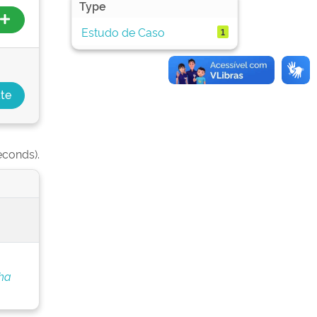
Type
Estudo de Caso
1
econds).
nha