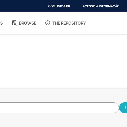
COMUNICA BR
ACESSO À INFORMAÇÃO
IR
PARA
ES
BROWSE
THE REPOSITORY
O
CONTEÚDO