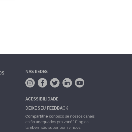
NAS REDES
OS
ACESSIBILIDADE
DEIXE SEU FEEDBACK
Compartilhe conosco
se nossos canais
estão adequados pra você? Elogios
também são super bem vindos!