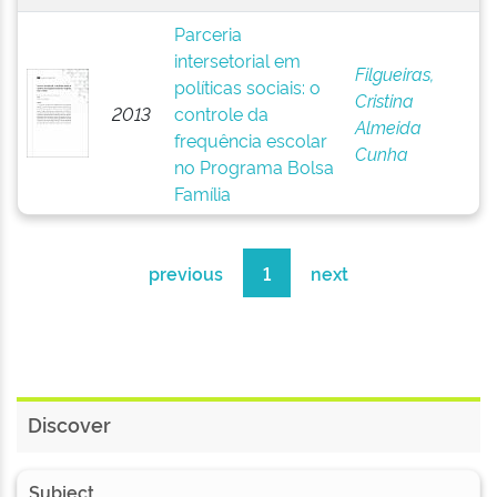
Parceria
intersetorial em
Filgueiras,
políticas sociais: o
Cristina
2013
controle da
Almeida
frequência escolar
Cunha
no Programa Bolsa
Família
previous
1
next
Discover
Subject