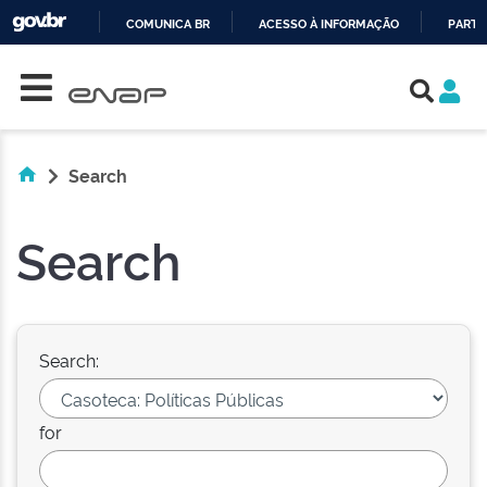
COMUNICA BR
ACESSO À INFORMAÇÃO
PARTI
Skip navigation
IR
PARA
O
CONTEÚDO
Search
Search
Search:
for