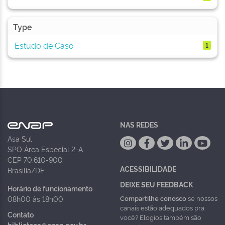
Type
Estudo de Caso
1
NAS REDES
Asa Sul
SPO Área Especial 2-A
CEP 70.610-900
ACESSIBILIDADE
Brasília/DF
DEIXE SEU FEEDBACK
Horário de funcionamento
Compartilhe conosco
se nossos
08h00 às 18h00
canais estão adequados pra
Contato
você? Elogios também são
biblioteca@enap.gov.br