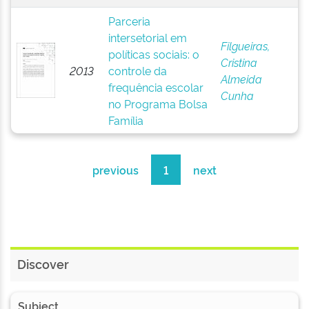
Parceria
intersetorial em
Filgueiras,
políticas sociais: o
Cristina
2013
controle da
Almeida
frequência escolar
Cunha
no Programa Bolsa
Família
previous
1
next
Discover
Subject