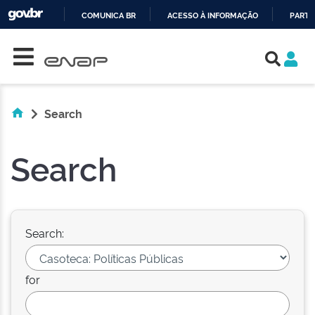
COMUNICA BR
ACESSO À INFORMAÇÃO
PARTI
Skip navigation
IR
PARA
O
CONTEÚDO
Search
Search
Search:
for