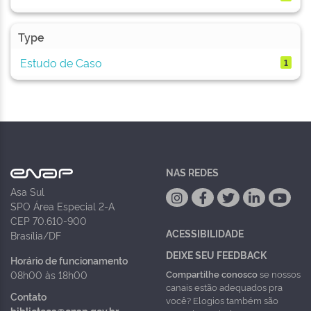
Type
Estudo de Caso
1
NAS REDES
Asa Sul
SPO Área Especial 2-A
CEP 70.610-900
ACESSIBILIDADE
Brasília/DF
DEIXE SEU FEEDBACK
Horário de funcionamento
Compartilhe conosco
se nossos
08h00 às 18h00
canais estão adequados pra
Contato
você? Elogios também são
biblioteca@enap.gov.br