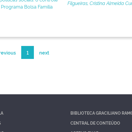
Filgueiras, Cristina Almeida C
o Programa Bolsa Família
revious
1
next
LA
BIBLIOTECA GRACILIANO RAM
S
CENTRAL DE CONTEÚDO