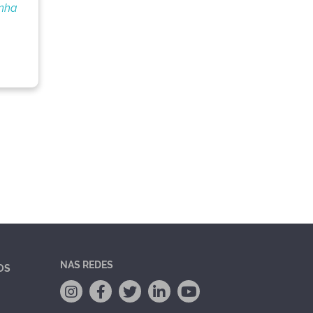
unha
NAS REDES
OS