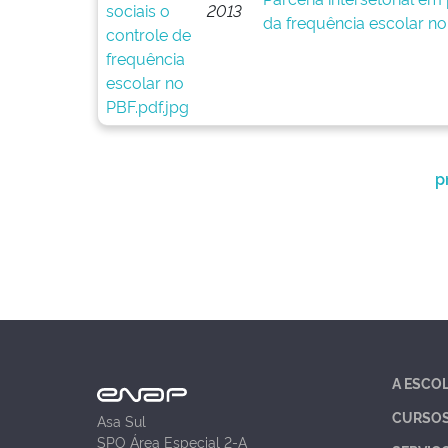
2013
da frequência escolar n
p
A ESCO
CURSO
Asa Sul
SPO Área Especial 2-A