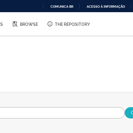
COMUNICA BR
ACESSO À INFORMAÇÃO
IR
PARA
ES
BROWSE
THE REPOSITORY
O
CONTEÚDO