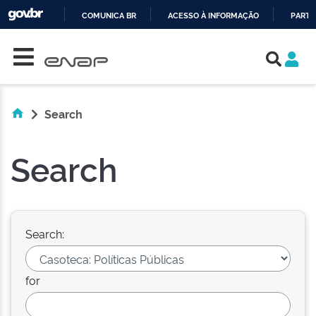
COMUNICA BR
ACESSO À INFORMAÇÃO
PARTI
Skip navigation
IR
PARA
O
CONTEÚDO
Search
Search
Search:
for