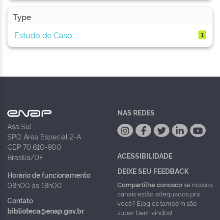
Type
Estudo de Caso
1
NAS REDES
Asa Sul
SPO Área Especial 2-A
CEP 70.610-900
ACESSIBILIDADE
Brasília/DF
DEIXE SEU FEEDBACK
Horário de funcionamento
Compartilhe conosco
se nossos
08h00 às 18h00
canais estão adequados pra
Contato
você? Elogios também são
biblioteca@enap.gov.br
super bem vindos!