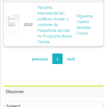
Parceria
intersetorial em
Filgueiras,
políticas sociais: o
Cristina
2013
controle da
Almeida
frequência escolar
Cunha
no Programa Bolsa
Família
previous
1
next
Discover
Subject