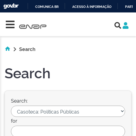
COMUNICA BR
ACESSO À INFORMAÇÃO
PARTI
Skip navigation
IR
PARA
O
CONTEÚDO
Search
Search
Search:
for