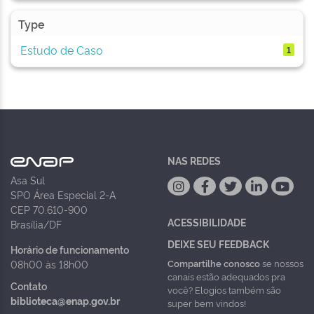
Type
Estudo de Caso
1
NAS REDES
Asa Sul
SPO Área Especial 2-A
CEP 70.610-900
ACESSIBILIDADE
Brasília/DF
DEIXE SEU FEEDBACK
Horário de funcionamento
Compartilhe conosco
se nossos
08h00 às 18h00
canais estão adequados pra
Contato
você? Elogios também são
biblioteca@enap.gov.br
super bem vindos!