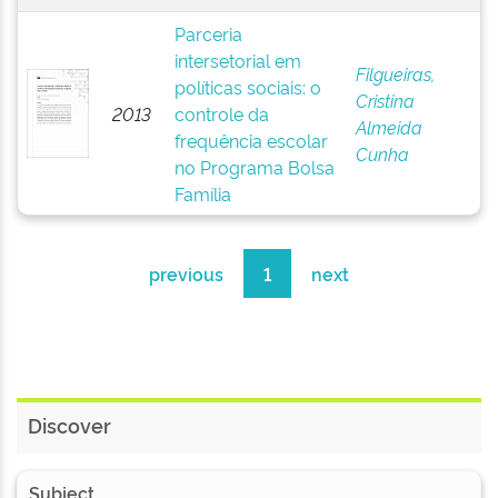
Parceria
intersetorial em
Filgueiras,
políticas sociais: o
Cristina
2013
controle da
Almeida
frequência escolar
Cunha
no Programa Bolsa
Família
previous
1
next
Discover
Subject