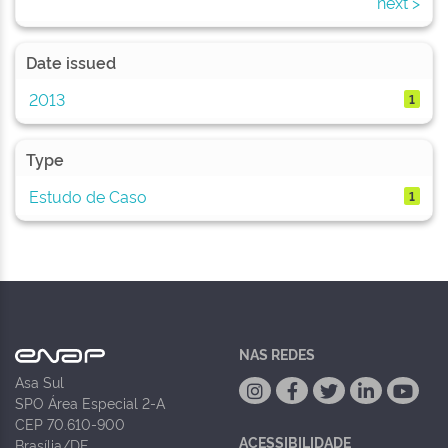
next >
Date issued
2013
1
Type
Estudo de Caso
1
NAS REDES
Asa Sul
SPO Área Especial 2-A
CEP 70.610-900
ACESSIBILIDADE
Brasília/DF