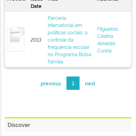
Date
Parceria
intersetorial em
Filgueiras,
políticas sociais: o
Cristina
2013
controle da
Almeida
frequência escolar
Cunha
no Programa Bolsa
Família
previous
1
next
Discover