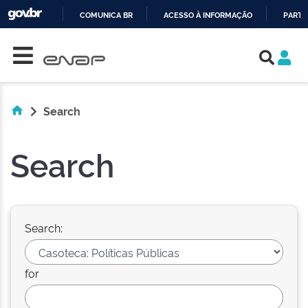
COMUNICA BR
ACESSO À INFORMAÇÃO
PARTI
Skip navigation
IR
PARA
O
CONTEÚDO
Search
Search
Search:
for