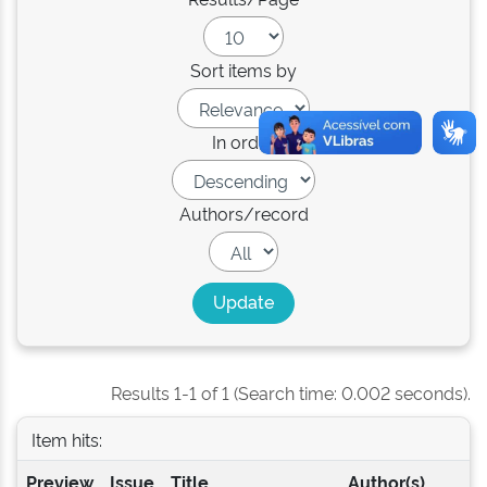
Sort items by
In order
Authors/record
Results 1-1 of 1 (Search time: 0.002 seconds).
Item hits:
Preview
Issue
Title
Author(s)