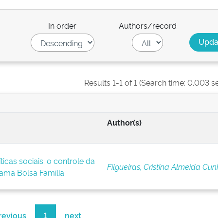
In order
Authors/record
Results 1-1 of 1 (Search time: 0.003 s
Author(s)
ticas sociais: o controle da
Filgueiras, Cristina Almeida Cu
ama Bolsa Família
revious
1
next