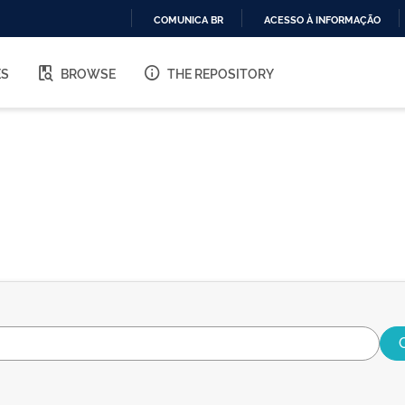
COMUNICA BR
ACESSO À INFORMAÇÃO
IR
PARA
ES
BROWSE
THE REPOSITORY
O
CONTEÚDO