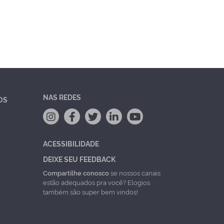
NAS REDES
OS
ACESSIBILIDADE
DEIXE SEU FEEDBACK
Compartilhe conosco
se nossos canais
estão adequados pra você? Elogios
também são super bem vindos!