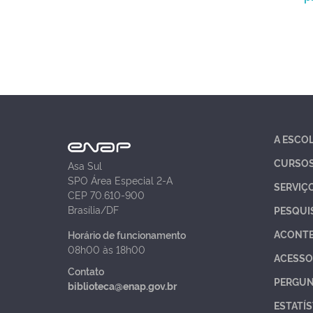
A ESCO
CURSO
Asa Sul
SPO Área Especial 2-A
SERVIÇ
CEP 70.610-900
Brasília/DF
PESQUI
ACONT
Horário de funcionamento
08h00 às 18h00
ACESSO
Contato
PERGUN
biblioteca@enap.gov.br
ESTATÍS