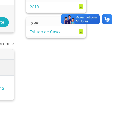
2013
1
Type
Estudo de Caso
1
econds).
nha