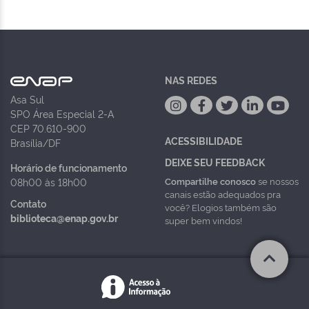
NAS REDES
Asa Sul
SPO Área Especial 2-A
CEP 70.610-900
ACESSIBILIDADE
Brasília/DF
DEIXE SEU FEEDBACK
Horário de funcionamento
Compartilhe conosco
se nossos
08h00 às 18h00
canais estão adequados pra
Contato
você? Elogios também são
biblioteca@enap.gov.br
super bem vindos!