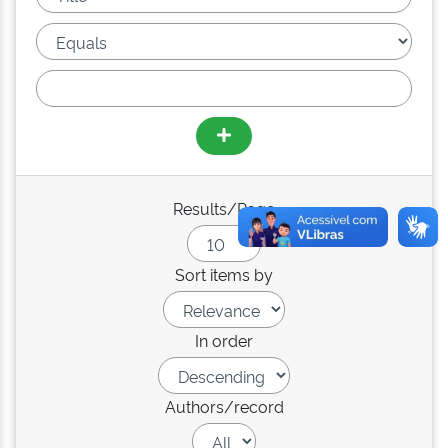
Results/Page
Sort items by
In order
Authors/record