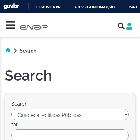
COMUNICA BR
ACESSO À INFORMAÇÃO
PARTI
Skip navigation
IR
PARA
O
CONTEÚDO
Search
Search
Search:
for