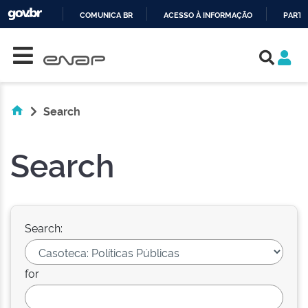
COMUNICA BR
ACESSO À INFORMAÇÃO
PARTI
Skip navigation
IR
PARA
O
CONTEÚDO
Search
Search
Search:
for