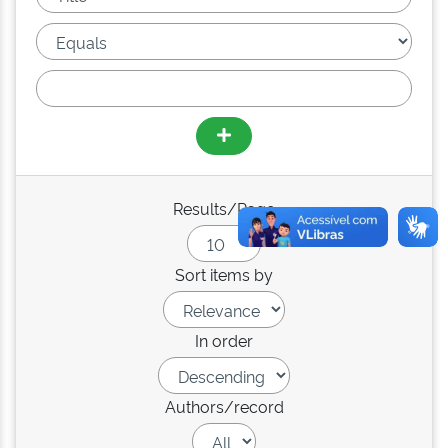
Results/Page
Sort items by
In order
Authors/record