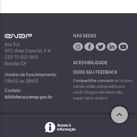
NAS REDES
Asa Sul
SPO Área Especial 2-A
CEP 70.610-900
ACESSIBILIDADE
Brasília/DF
DEIXE SEU FEEDBACK
Horário de funcionamento
Compartilhe conosco
se nossos
08h00 às 18h00
canais estão adequados pra
Contato
você? Elogios também são
biblioteca@enap.gov.br
super bem vindos!