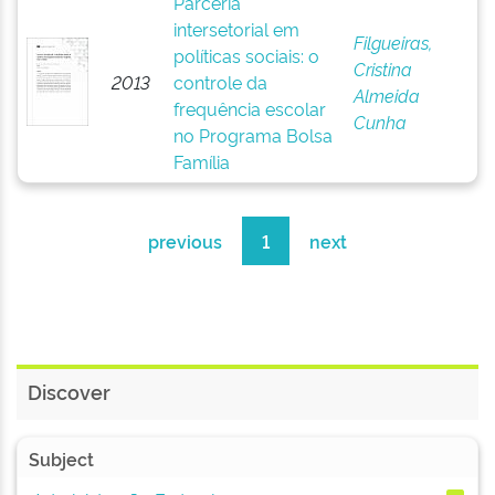
Parceria
intersetorial em
Filgueiras,
políticas sociais: o
Cristina
2013
controle da
Almeida
frequência escolar
Cunha
no Programa Bolsa
Família
previous
1
next
Discover
Subject