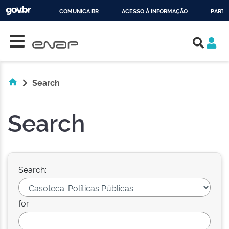
COMUNICA BR
ACESSO À INFORMAÇÃO
PARTI
Skip navigation
IR
PARA
O
CONTEÚDO
Search
Search
Search:
for