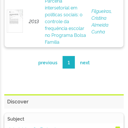
Parceria
intersetorial em
Filgueiras,
políticas sociais: o
Cristina
2013
controle da
Almeida
frequência escolar
Cunha
no Programa Bolsa
Família
previous
1
next
Discover
Subject