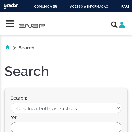
COMUNICA BR
ACESSO À INFORMAÇÃO
PARTI
Skip navigation
IR
PARA
O
CONTEÚDO
Search
Search
Search:
for