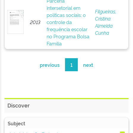
Parceria
intersetorial em
Filgueiras,
políticas sociais: o
Cristina
2013
controle da
Almeida
frequência escolar
Cunha
no Programa Bolsa
Família
previous
1
next
Discover
Subject