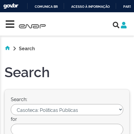
COMUNICA BR
ACESSO À INFORMAÇÃO
PARTI
Skip navigation
IR
PARA
O
CONTEÚDO
Search
Search
Search:
for