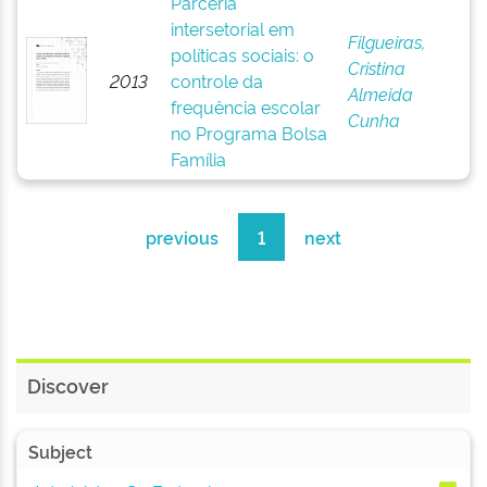
Parceria
intersetorial em
Filgueiras,
políticas sociais: o
Cristina
2013
controle da
Almeida
frequência escolar
Cunha
no Programa Bolsa
Família
previous
1
next
Discover
Subject