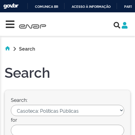
COMUNICA BR
ACESSO À INFORMAÇÃO
PARTI
Skip navigation
IR
PARA
O
CONTEÚDO
Search
Search
Search:
for