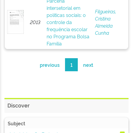
Parceria
intersetorial em
Filgueiras,
políticas sociais: o
Cristina
2013
controle da
Almeida
frequência escolar
Cunha
no Programa Bolsa
Família
previous
1
next
Discover
Subject