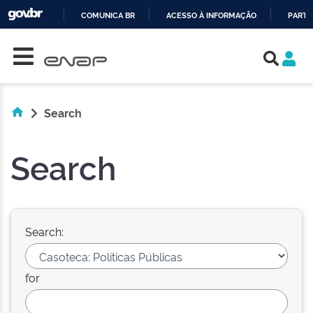
COMUNICA BR
ACESSO À INFORMAÇÃO
PARTI
Skip navigation
IR
PARA
O
CONTEÚDO
Search
Search
Search:
for