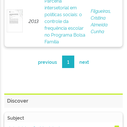
Parceria
intersetorial em
Filgueiras,
políticas sociais: o
Cristina
2013
controle da
Almeida
frequência escolar
Cunha
no Programa Bolsa
Família
previous
1
next
Discover
Subject