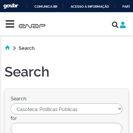
COMUNICA BR
ACESSO À INFORMAÇÃO
PARTI
Skip navigation
IR
PARA
O
CONTEÚDO
Search
Search
Search:
for