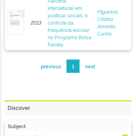
Parceria
intersetorial em
Filgueiras,
políticas sociais: o
Cristina
2013
controle da
Almeida
frequência escolar
Cunha
no Programa Bolsa
Família
previous
1
next
Discover
Subject