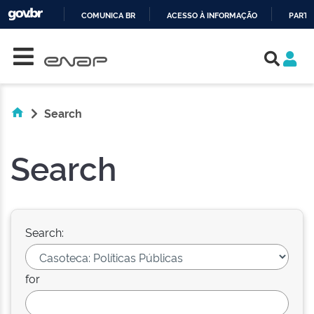
COMUNICA BR
ACESSO À INFORMAÇÃO
PARTI
Skip navigation
IR
PARA
O
CONTEÚDO
Search
Search
Search:
for