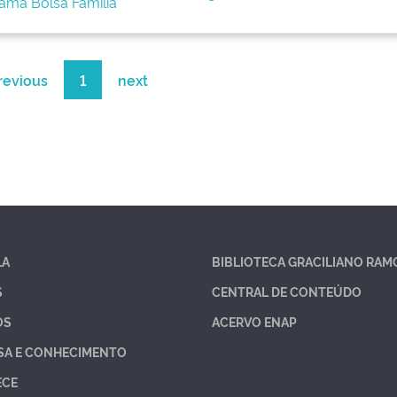
ama Bolsa Família
revious
1
next
LA
BIBLIOTECA GRACILIANO RAM
S
CENTRAL DE CONTEÚDO
OS
ACERVO ENAP
SA E CONHECIMENTO
ECE