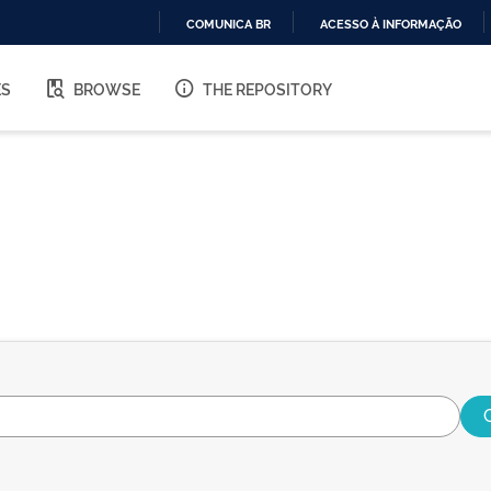
COMUNICA BR
ACESSO À INFORMAÇÃO
IR
PARA
ES
BROWSE
THE REPOSITORY
O
CONTEÚDO