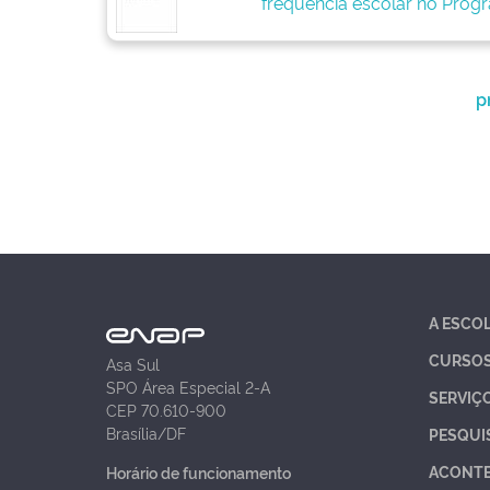
frequência escolar no Progr
p
A ESCO
CURSO
Asa Sul
SPO Área Especial 2-A
SERVIÇ
CEP 70.610-900
Brasília/DF
PESQUI
ACONT
Horário de funcionamento