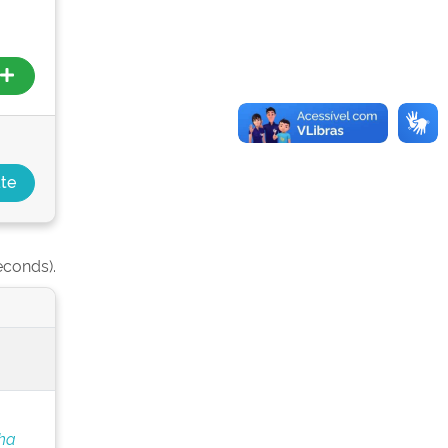
econds).
nha