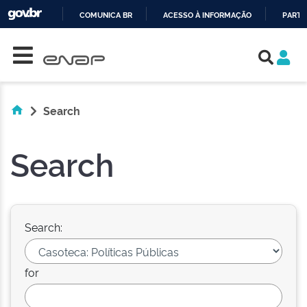
COMUNICA BR
ACESSO À INFORMAÇÃO
PARTI
Skip navigation
IR
PARA
O
CONTEÚDO
Search
Search
Search:
for