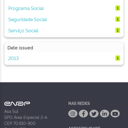
Programa Social
1
Seguridade Social
1
Serviço Social
1
Date issued
2013
1
NAS REDES
Asa Sul
SPO Área Especial 2-A
CEP 70.610-900