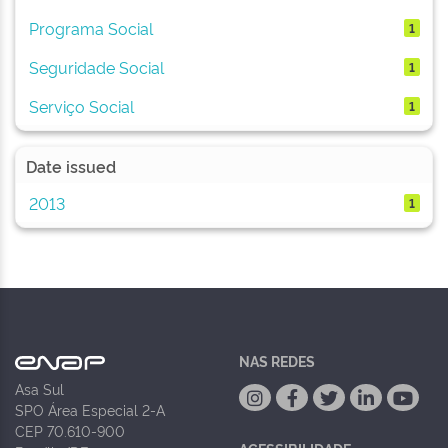
Programa Social
1
Seguridade Social
1
Serviço Social
1
Date issued
2013
1
NAS REDES
Asa Sul
SPO Área Especial 2-A
CEP 70.610-900