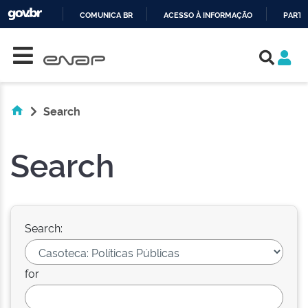
COMUNICA BR
ACESSO À INFORMAÇÃO
PARTI
Skip navigation
IR
PARA
O
CONTEÚDO
Search
Search
Search:
for