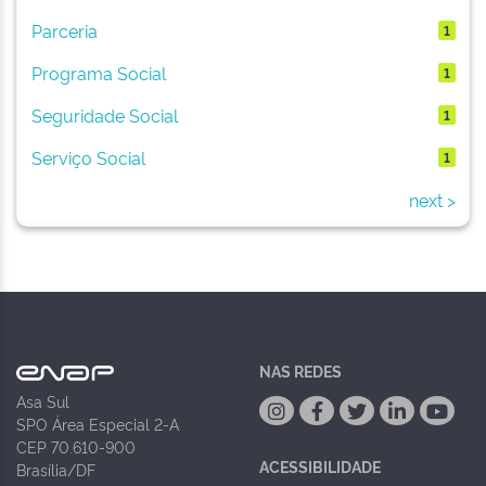
Parceria
1
Programa Social
1
Seguridade Social
1
Serviço Social
1
next >
NAS REDES
Asa Sul
SPO Área Especial 2-A
CEP 70.610-900
ACESSIBILIDADE
Brasília/DF