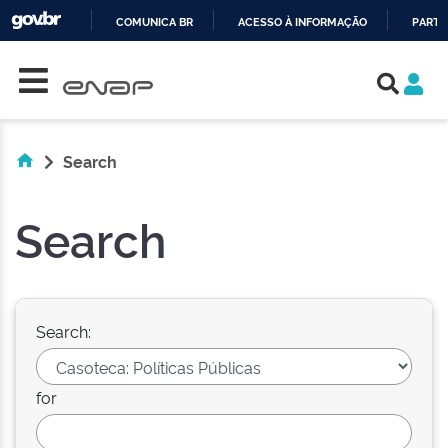
COMUNICA BR
ACESSO À INFORMAÇÃO
PARTI
Skip navigation
IR
PARA
O
CONTEÚDO
Search
Search
Search:
for