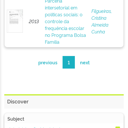
Parceria
intersetorial em
Filgueiras,
políticas sociais: o
Cristina
2013
controle da
Almeida
frequência escolar
Cunha
no Programa Bolsa
Família
previous
1
next
Discover
Subject