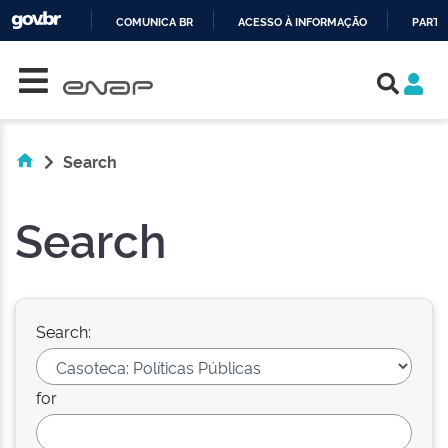
COMUNICA BR
ACESSO À INFORMAÇÃO
PARTI
Skip navigation
IR
PARA
O
CONTEÚDO
Search
Search
Search:
for