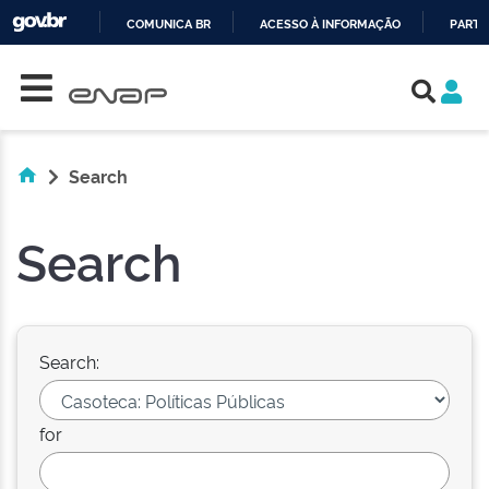
COMUNICA BR
ACESSO À INFORMAÇÃO
PARTI
Skip navigation
IR
PARA
O
CONTEÚDO
Search
Search
Search:
for