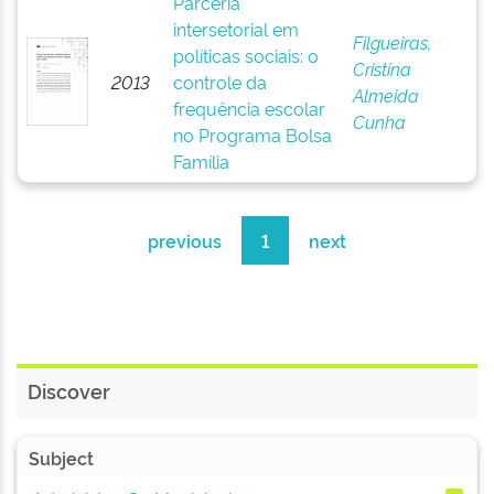
Parceria
intersetorial em
Filgueiras,
políticas sociais: o
Cristina
2013
controle da
Almeida
frequência escolar
Cunha
no Programa Bolsa
Família
previous
1
next
Discover
Subject