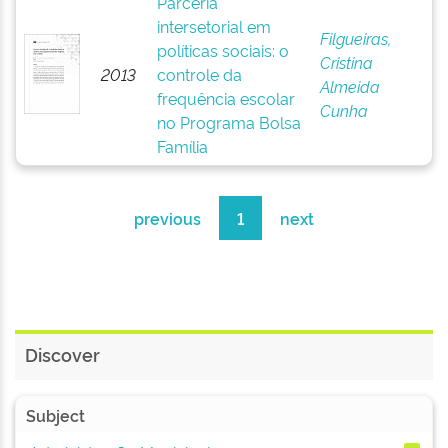
Parceria
intersetorial em
Filgueiras,
políticas sociais: o
Cristina
2013
controle da
Almeida
frequência escolar
Cunha
no Programa Bolsa
Família
previous
1
next
Discover
Subject