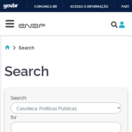
COMUNICA BR
ACESSO À INFORMAÇÃO
PARTI
Skip navigation
IR
PARA
O
CONTEÚDO
Search
Search
Search:
for