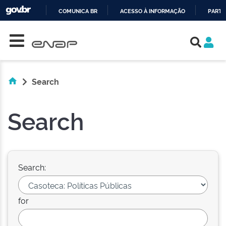
COMUNICA BR
ACESSO À INFORMAÇÃO
PARTI
Skip navigation
IR
PARA
O
CONTEÚDO
Search
Search
Search:
for