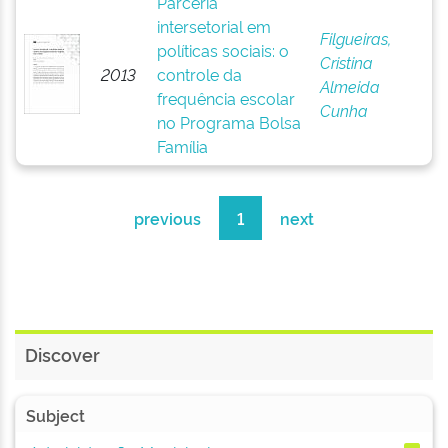
Parceria
intersetorial em
Filgueiras,
políticas sociais: o
Cristina
2013
controle da
Almeida
frequência escolar
Cunha
no Programa Bolsa
Família
previous
1
next
Discover
Subject