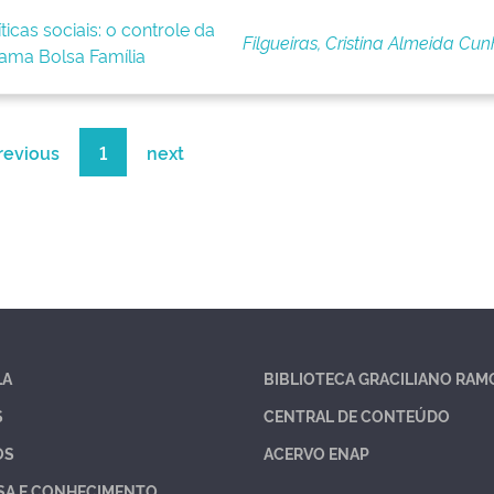
ticas sociais: o controle da
Filgueiras, Cristina Almeida Cu
ama Bolsa Família
revious
1
next
LA
BIBLIOTECA GRACILIANO RAM
S
CENTRAL DE CONTEÚDO
OS
ACERVO ENAP
SA E CONHECIMENTO