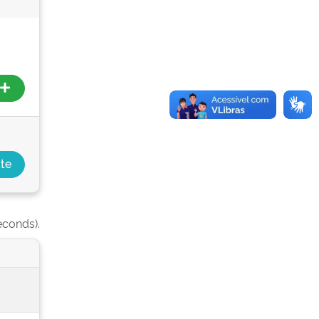
econds).