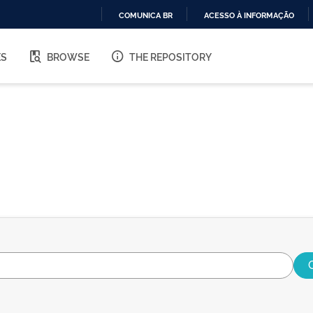
COMUNICA BR
ACESSO À INFORMAÇÃO
IR
PARA
ES
BROWSE
THE REPOSITORY
O
CONTEÚDO