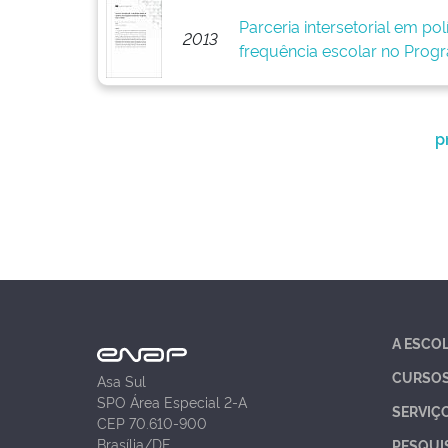
Parceria intersetorial em polí
2013
frequência escolar no Progr
p
A ESCO
CURSO
Asa Sul
SPO Área Especial 2-A
SERVIÇ
CEP 70.610-900
Brasília/DF
PESQUI