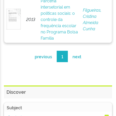
Parceria
intersetorial em
Filgueiras,
políticas sociais: o
Cristina
2013
controle da
Almeida
frequência escolar
Cunha
no Programa Bolsa
Família
previous
1
next
Discover
Subject