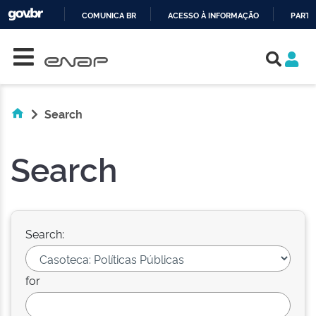
COMUNICA BR
ACESSO À INFORMAÇÃO
PARTI
Skip navigation
IR
PARA
O
CONTEÚDO
Search
Search
Search:
for