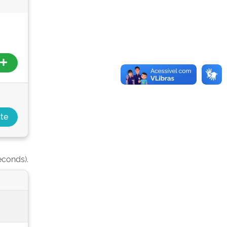
econds).