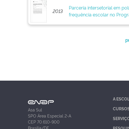
Parceria intersetorial em polí
2013
frequência escolar no Progr
p
A ESCO
CURSO
Asa Sul
SPO Área Especial 2-A
SERVIÇ
CEP 70.610-900
Brasília/DF
PESQUI