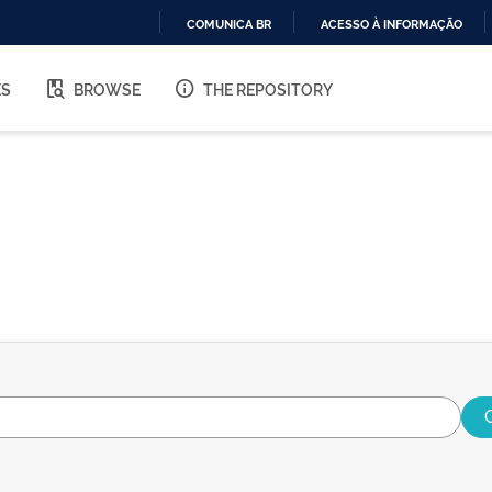
COMUNICA BR
ACESSO À INFORMAÇÃO
IR
PARA
ES
BROWSE
THE REPOSITORY
O
CONTEÚDO