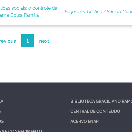
ticas sociais: o controle da
Filgueiras, Cristina Almeida Cu
ama Bolsa Família
revious
1
next
LA
BIBLIOTECA GRACILIANO RAM
S
CENTRAL DE CONTEÚDO
OS
ACERVO ENAP
SA E CONHECIMENTO