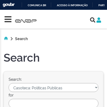
COMUNICA BR
ACESSO À INFORMAÇÃO
PARTI
Skip navigation
IR
PARA
O
CONTEÚDO
Search
Search
Search:
for