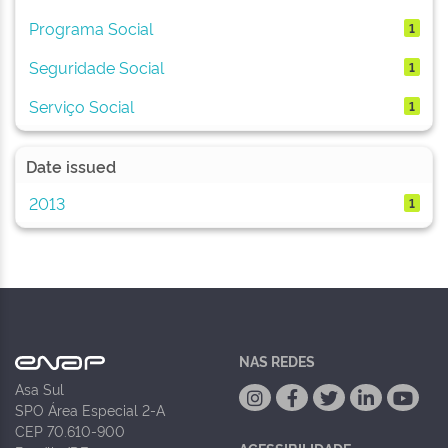
Programa Social
1
Seguridade Social
1
Serviço Social
1
Date issued
2013
1
NAS REDES
Asa Sul
SPO Área Especial 2-A
CEP 70.610-900