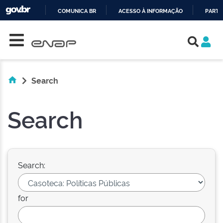
COMUNICA BR
ACESSO À INFORMAÇÃO
PARTI
Skip navigation
IR
PARA
O
CONTEÚDO
Search
Search
Search:
for