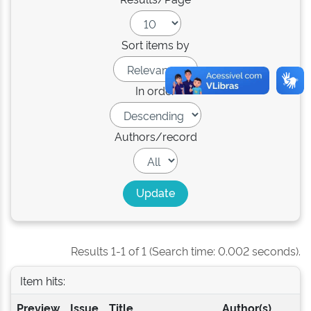
Sort items by
In order
Authors/record
Results 1-1 of 1 (Search time: 0.002 seconds).
Item hits:
Preview
Issue
Title
Author(s)