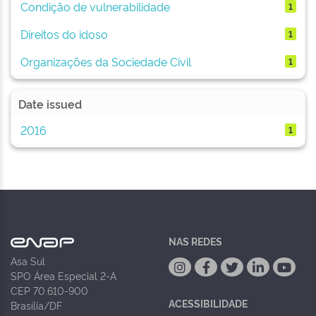
Condição de vulnerabilidade
1
Direitos do idoso
1
Organizações da Sociedade Civil
1
Date issued
2016
1
NAS REDES
Asa Sul
SPO Área Especial 2-A
CEP 70.610-900
ACESSIBILIDADE
Brasília/DF