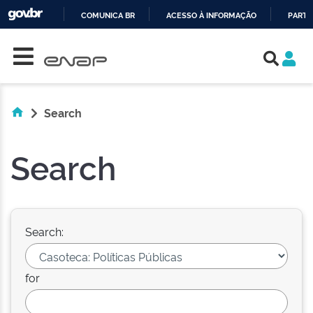
COMUNICA BR
ACESSO À INFORMAÇÃO
PARTI
Skip navigation
IR
PARA
O
CONTEÚDO
Search
Search
Search:
for