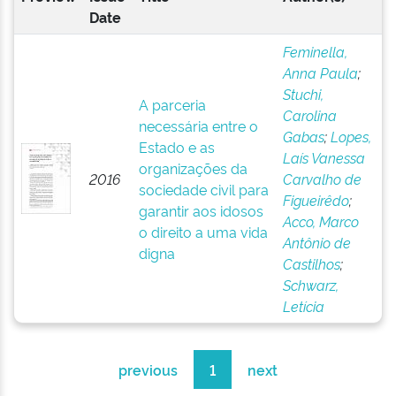
Date
Feminella,
Anna Paula
;
Stuchi,
A parceria
Carolina
necessária entre o
Gabas
;
Lopes,
Estado e as
Laís Vanessa
organizações da
2016
Carvalho de
sociedade civil para
Figueirêdo
;
garantir aos idosos
Acco, Marco
o direito a uma vida
Antônio de
digna
Castilhos
;
Schwarz,
Letícia
previous
1
next