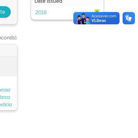
Date issued
2016
1
econds).
nessa
Marco
etícia