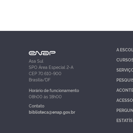
A ESCO
CURSO
Asa Sul
SPO Área Especial 2-A
SERVIÇ
CEP 70.610-900
Brasília/DF
PESQUI
ACONT
Horário de funcionamento
08h00 às 18h00
ACESSO
Contato
PERGUN
biblioteca@enap.gov.br
ESTATÍS