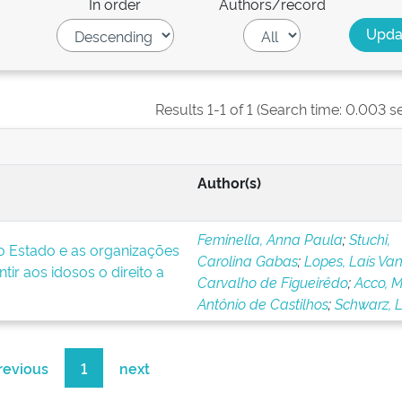
In order
Authors/record
Results 1-1 of 1 (Search time: 0.003 s
Author(s)
Feminella, Anna Paula
;
Stuchi,
 o Estado e as organizações
Carolina Gabas
;
Lopes, Laís Va
tir aos idosos o direito a
Carvalho de Figueirêdo
;
Acco, 
Antônio de Castilhos
;
Schwarz, L
revious
1
next