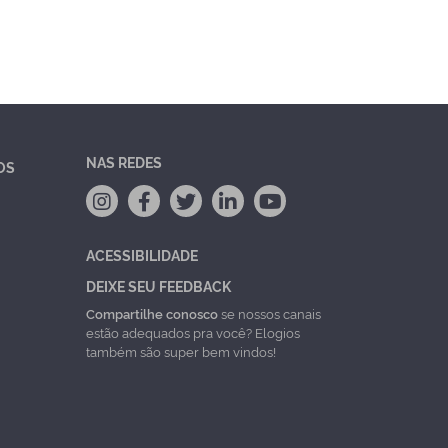
NAS REDES
OS
ACESSIBILIDADE
DEIXE SEU FEEDBACK
Compartilhe conosco
se nossos canais
estão adequados pra você? Elogios
também são super bem vindos!