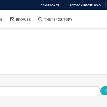
COMUNICA BR
ACESSO À INFORMAÇÃO
IR
PARA
ES
BROWSE
THE REPOSITORY
O
CONTEÚDO