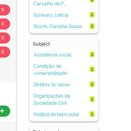
Carvalho de F...
Schwarz, Letícia
1
Stuchi, Carolina Gabas
1
Subject
Assistência social
1
Condição de
1
vulnerabilidade
Direitos do idoso
1
Organizações da
1
Sociedade Civil
Política de bem-estar
1