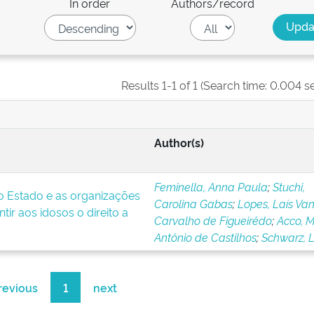
In order
Authors/record
Results 1-1 of 1 (Search time: 0.004 s
Author(s)
Feminella, Anna Paula
;
Stuchi,
 o Estado e as organizações
Carolina Gabas
;
Lopes, Laís Va
tir aos idosos o direito a
Carvalho de Figueirêdo
;
Acco, 
Antônio de Castilhos
;
Schwarz, L
revious
1
next