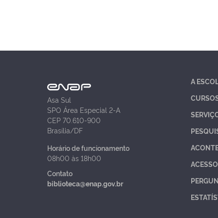
A ESCO
CURSO
Asa Sul
SPO Área Especial 2-A
SERVIÇ
CEP 70.610-900
Brasília/DF
PESQUI
ACONT
Horário de funcionamento
08h00 às 18h00
ACESSO
Contato
PERGUN
biblioteca@enap.gov.br
ESTATÍS