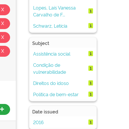
Lopes, Laís Vanessa
1
Carvalho de F...
Schwarz, Letícia
1
Subject
Assistência social
1
Condição de
1
vulnerabilidade
Direitos do idoso
1
Política de bem-estar
1
Date issued
2016
1