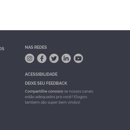
NAS REDES
OS
ACESSIBILIDADE
DEIXE SEU FEEDBACK
Compartilhe conosco
se nossos canais
estão adequados pra você? Elogios
também são super bem vindos!