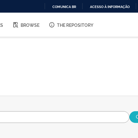
COMUNICA BR
ACESSO À INFORMAÇÃO
IR
PARA
ES
BROWSE
THE REPOSITORY
O
CONTEÚDO