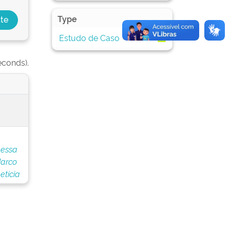
Type
Estudo de Caso
1
econds).
nessa
Marco
etícia