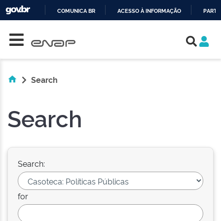
COMUNICA BR
ACESSO À INFORMAÇÃO
PARTI
Skip navigation
IR
PARA
O
CONTEÚDO
Search
Search
Search:
for