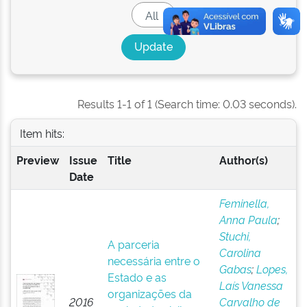
Results 1-1 of 1 (Search time: 0.03 seconds).
Item hits:
Preview
Issue
Title
Author(s)
Date
Feminella,
Anna Paula
;
Stuchi,
A parceria
Carolina
necessária entre o
Gabas
;
Lopes,
Estado e as
Laís Vanessa
organizações da
2016
Carvalho de