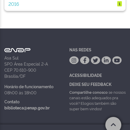
2016
1
NAS REDES
Asa Sul
SPO Área Especial 2-A
CEP 70.610-900
ACESSIBILIDADE
Brasília/DF
DEIXE SEU FEEDBACK
Horário de funcionamento
Compartilhe conosco
se nossos
08h00 às 18h00
canais estão adequados pra
Contato
você? Elogios também são
biblioteca@enap.gov.br
super bem vindos!