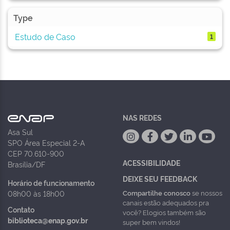
Type
Estudo de Caso
1
NAS REDES
Asa Sul
SPO Área Especial 2-A
CEP 70.610-900
ACESSIBILIDADE
Brasília/DF
DEIXE SEU FEEDBACK
Horário de funcionamento
Compartilhe conosco
se nossos
08h00 às 18h00
canais estão adequados pra
Contato
você? Elogios também são
biblioteca@enap.gov.br
super bem vindos!