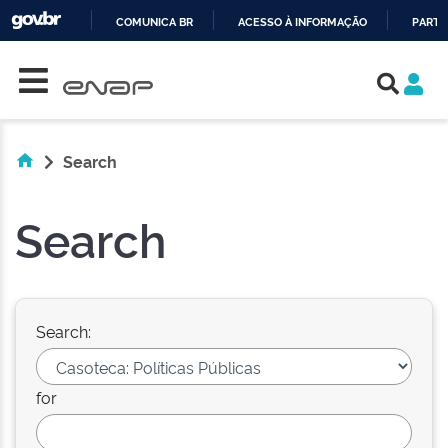
COMUNICA BR
ACESSO À INFORMAÇÃO
PARTI
Skip navigation
IR
PARA
O
CONTEÚDO
Search
Search
Search:
for