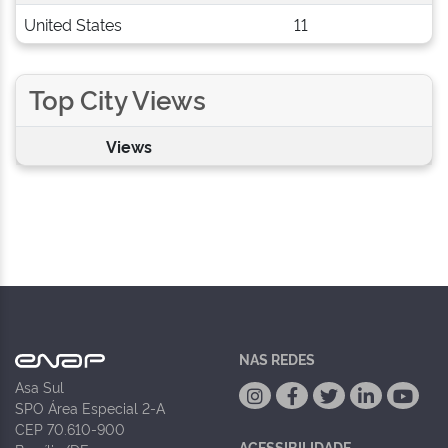
United States
11
Top City Views
Views
NAS REDES
Asa Sul
SPO Área Especial 2-A
CEP 70.610-900
ACESSIBILIDADE