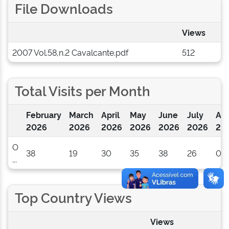
File Downloads
Views
2007 Vol.58,n.2 Cavalcante.pdf
512
Total Visits per Month
February
March
April
May
June
July
Au
2026
2026
2026
2026
2026
2026
20
O
38
19
30
35
38
26
0
...
Top Country Views
Views