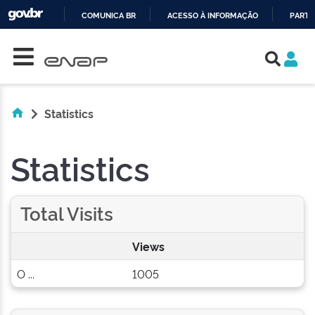
COMUNICA BR
ACESSO À INFORMAÇÃO
PARTI
Skip navigation
IR
PARA
O
CONTEÚDO
Statistics
Statistics
Total Visits
Views
O ...
1005