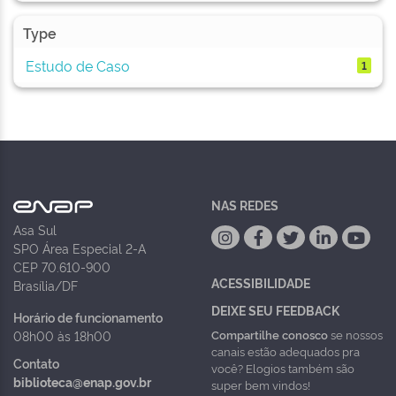
Type
Estudo de Caso
1
NAS REDES
Asa Sul
SPO Área Especial 2-A
CEP 70.610-900
ACESSIBILIDADE
Brasília/DF
DEIXE SEU FEEDBACK
Horário de funcionamento
Compartilhe conosco
se nossos
08h00 às 18h00
canais estão adequados pra
Contato
você? Elogios também são
biblioteca@enap.gov.br
super bem vindos!