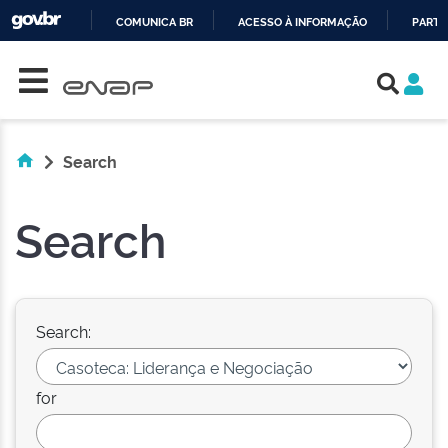
COMUNICA BR
ACESSO À INFORMAÇÃO
PARTI
Skip navigation
IR
PARA
O
CONTEÚDO
Search
Search
Search:
for