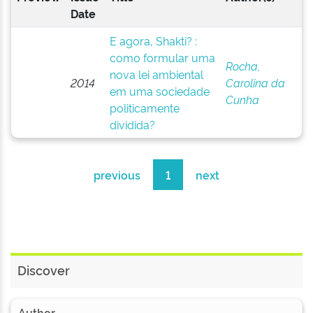
Date
E agora, Shakti? :
como formular uma
Rocha,
nova lei ambiental
2014
Carolina da
em uma sociedade
Cunha
politicamente
dividida?
previous
1
next
Discover
Author