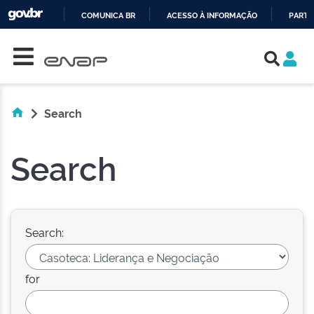
COMUNICA BR
ACESSO À INFORMAÇÃO
PARTI
Skip navigation
IR
PARA
O
CONTEÚDO
Search
Search
Search:
for