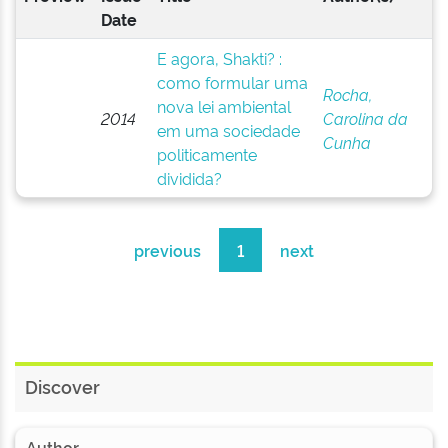
Date
E agora, Shakti? :
como formular uma
Rocha,
nova lei ambiental
2014
Carolina da
em uma sociedade
Cunha
politicamente
dividida?
previous
1
next
Discover
Author