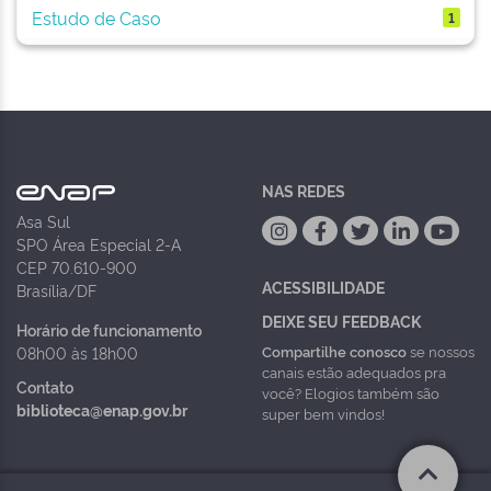
Estudo de Caso
1
NAS REDES
Asa Sul
SPO Área Especial 2-A
CEP 70.610-900
ACESSIBILIDADE
Brasília/DF
DEIXE SEU FEEDBACK
Horário de funcionamento
Compartilhe conosco
se nossos
08h00 às 18h00
canais estão adequados pra
Contato
você? Elogios também são
biblioteca@enap.gov.br
super bem vindos!