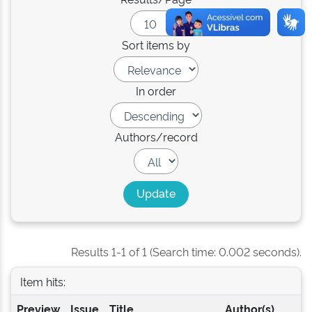
Sort items by
In order
Authors/record
Results 1-1 of 1 (Search time: 0.002 seconds).
Item hits:
Preview
Issue
Title
Author(s)