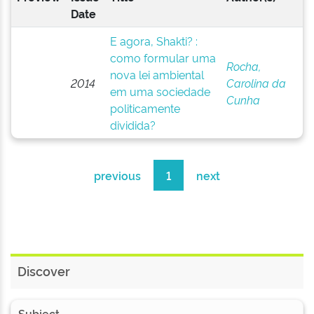
Date
E agora, Shakti? :
como formular uma
Rocha,
nova lei ambiental
2014
Carolina da
em uma sociedade
Cunha
politicamente
dividida?
previous
1
next
Discover
Subject