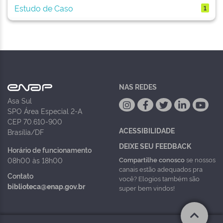
Estudo de Caso
1
NAS REDES
Asa Sul
SPO Área Especial 2-A
CEP 70.610-900
ACESSIBILIDADE
Brasília/DF
DEIXE SEU FEEDBACK
Horário de funcionamento
Compartilhe conosco
se nossos
08h00 às 18h00
canais estão adequados pra
Contato
você? Elogios também são
biblioteca@enap.gov.br
super bem vindos!