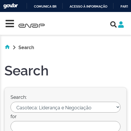
COMUNICA BR
ACESSO À INFORMAÇÃO
PARTI
Skip navigation
IR
PARA
O
CONTEÚDO
Search
Search
Search:
for