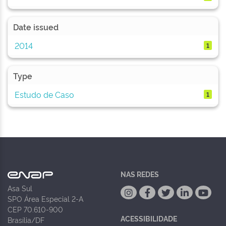
Date issued
2014
1
Type
Estudo de Caso
1
NAS REDES
Asa Sul
SPO Área Especial 2-A
CEP 70.610-900
ACESSIBILIDADE
Brasília/DF