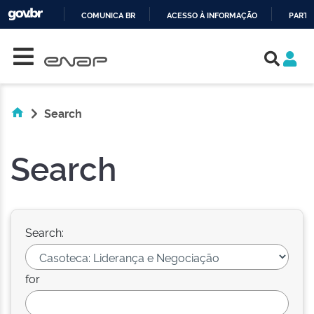
COMUNICA BR
ACESSO À INFORMAÇÃO
PARTI
Skip navigation
IR
PARA
O
CONTEÚDO
Search
Search
Search:
for