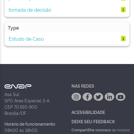
tomada de decisão
1
Type
Estudo de Caso
1
NAS REDES
Asa Sul
SPO Área Especial 2-A
CEP 70.610-900
ACESSIBILIDADE
Brasília/DF
DEIXE SEU FEEDBACK
Horário de funcionamento
Compartilhe conosco
se nossos
08h00 às 18h00