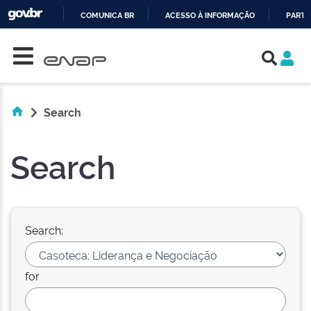
COMUNICA BR
ACESSO À INFORMAÇÃO
PARTI
Skip navigation
IR
PARA
O
CONTEÚDO
Search
Search
Search:
for