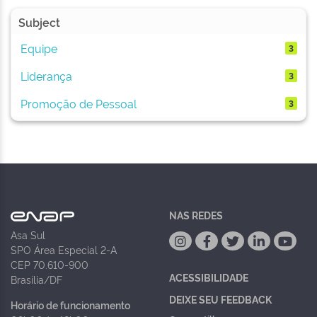
Subject
Equipe
3
Liderança
3
Promoção de Pessoal
3
NAS REDES
Asa Sul
SPO Área Especial 2-A
CEP 70.610-900
ACESSIBILIDADE
Brasília/DF
DEIXE SEU FEEDBACK
Horário de funcionamento