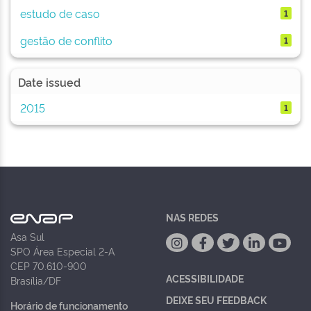
estudo de caso
1
gestão de conflito
1
Date issued
2015
1
NAS REDES
Asa Sul
SPO Área Especial 2-A
CEP 70.610-900
ACESSIBILIDADE
Brasília/DF
DEIXE SEU FEEDBACK
Horário de funcionamento