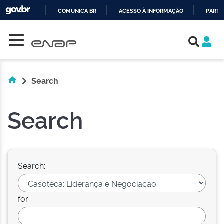
COMUNICA BR
ACESSO À INFORMAÇÃO
PARTI
Skip navigation
IR
PARA
O
CONTEÚDO
Search
Search
Search:
for