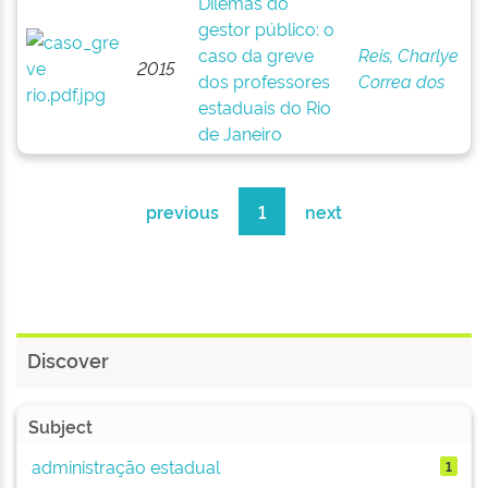
Dilemas do
gestor público: o
caso da greve
Reis, Charlye
2015
dos professores
Correa dos
estaduais do Rio
de Janeiro
previous
1
next
Discover
Subject
administração estadual
1