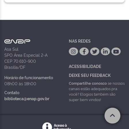
NAS REDES
Asa Sul
SPO Área Especial 2-A
CEP 70.610-900
ACESSIBILIDADE
Brasília/DF
DEIXE SEU FEEDBACK
Horário de funcionamento
Compartilhe conosco
se nossos
08h00 às 18h00
canais estão adequados pra
Contato
você? Elogios também são
biblioteca@enap.gov.br
super bem vindos!