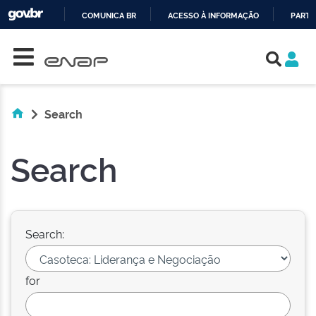
COMUNICA BR
ACESSO À INFORMAÇÃO
PARTI
Skip navigation
IR
PARA
O
CONTEÚDO
Search
Search
Search:
for