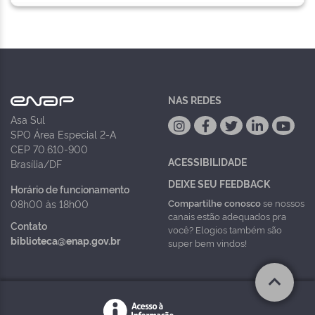
NAS REDES
Asa Sul
SPO Área Especial 2-A
CEP 70.610-900
ACESSIBILIDADE
Brasília/DF
DEIXE SEU FEEDBACK
Horário de funcionamento
Compartilhe conosco
se nossos
08h00 às 18h00
canais estão adequados pra
Contato
você? Elogios também são
biblioteca@enap.gov.br
super bem vindos!