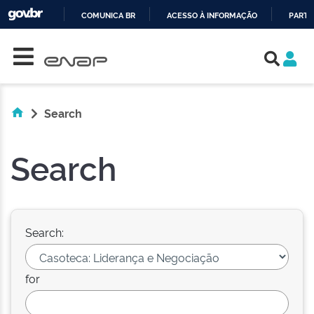
COMUNICA BR
ACESSO À INFORMAÇÃO
PARTI
Skip navigation
IR
PARA
O
CONTEÚDO
Search
Search
Search:
for